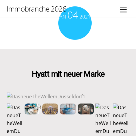
Skip
Immobranche 2026
Men
04
to
JAN
2021
content
Hyatt mit neuer Marke