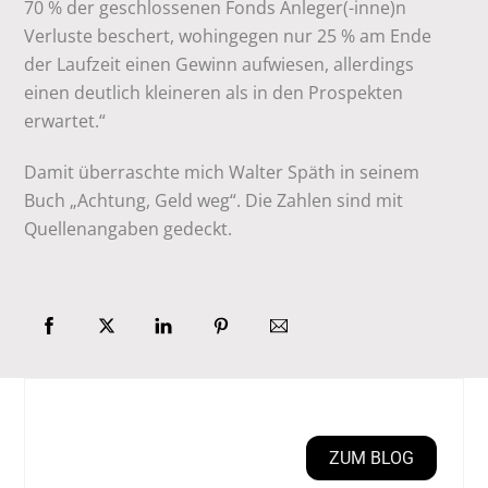
70 % der geschlossenen Fonds Anleger(-inne)n
Verluste beschert, wohingegen nur 25 % am Ende
der Laufzeit einen Gewinn aufwiesen, allerdings
einen deutlich kleineren als in den Prospekten
erwartet.“
Damit überraschte mich Walter Späth in seinem
Buch „Achtung, Geld weg“. Die Zahlen sind mit
Quellenangaben gedeckt.
ZUM BLOG