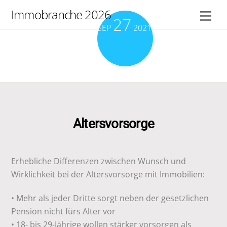
Skip
Immobranche 2026
Men
27
to
SEP
2021
content
Altersvorsorge
Erhebliche Differenzen zwischen Wunsch und
Wirklichkeit bei der Altersvorsorge mit Immobilien:
• Mehr als jeder Dritte sorgt neben der gesetzlichen
Pension nicht fürs Alter vor
• 18- bis 29-Jährige wollen stärker vorsorgen als