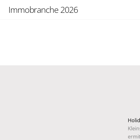
Skip
Immobranche 2026
to
content
Holi
Klei
ermit