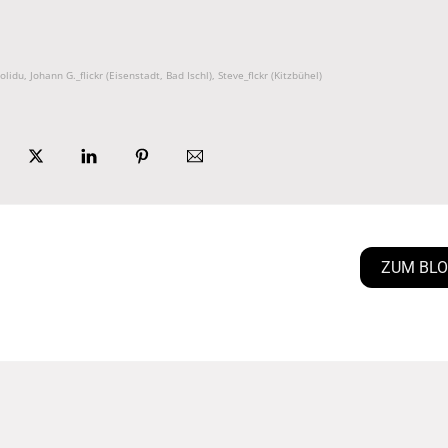
7. Kitzbühel
olidu, Johann G._flickr (Eisenstadt, Bad Ischl), Steve_flckr (Kitzbühel)
ZUM BL