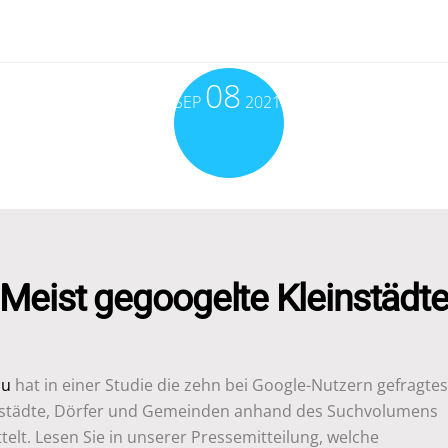
08
SEP
2021
Meist gegoogelte Kleinstädt
du
hat in einer Studie die zehn bei Google-Nutzern gefragte
nstädte, Dörfer und Gemeinden anhand des Suchvolumens
telt. Lesen Sie in unserer Pressemitteilung, welche