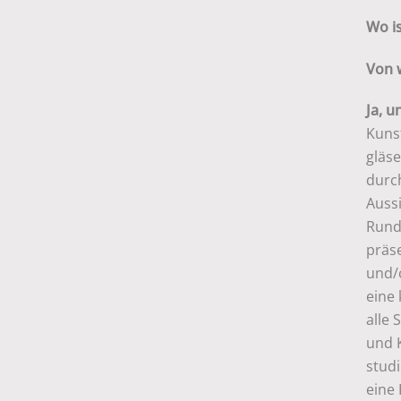
Wo i
Von
Ja, 
Kunst
glä
durc
Auss
Rundu
präs
und/o
eine 
alle
und 
studi
eine 