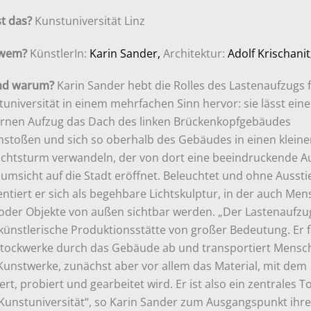
st das?
Kunstuniversität Linz
 wem?
KünstlerIn:
Karin Sander,
Architektur:
Adolf Krischanit
und warum?
Karin Sander hebt die Rolles des Lastenaufzugs fu
universität in einem mehrfachen Sinn hervor: sie lässt ein
sernen Aufzug das Dach des linken Brückenkopfgebäudes
hstoßen und sich so oberhalb des Gebäudes in einen klein
ichtsturm verwandeln, der von dort eine beeindruckende A
msicht auf die Stadt eröffnet. Beleuchtet und ohne Aussti
entiert er sich als begehbare Lichtskulptur, in der auch Me
der Objekte von außen sichtbar werden. „Der Lastenaufzug 
künstlerische Produktionsstätte von großer Bedeutung. Er f
 Stockwerke durch das Gebäude ab und transportiert Mens
Kunstwerke, zunächst aber vor allem das Material, mit dem
ert, probiert und gearbeitet wird. Er ist also ein zentrales Too
Kunstuniversität“, so Karin Sander zum Ausgangspunkt ihre