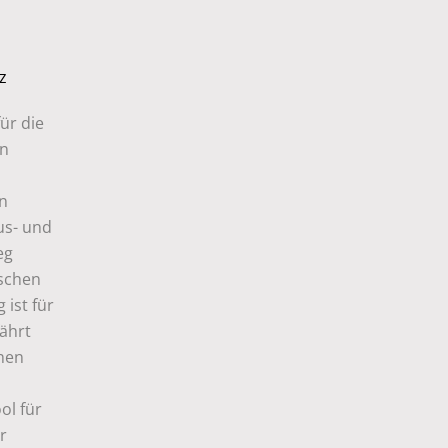
z
̈r die
en
en
us- und
eg
nschen
ist für
ährt
chen
l für
r