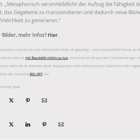
t. „Metaphorisch versinnbildlicht der Aufzug die Fähigkeit d
t, das Gegebene zu transzendieren und dadurch neue Blick
irklichkeit zu generieren.“
 Bilder, mehr Infos?
Hier
.
bination von Kunst und Immobilien finde ich gewaltig – und unterschätzt! Kunst am 
s banal und hat
mit Baustelle nichts zu tun
. Und weil ich da aus dem Schwärmen gar ni
mme, stelle ich im Rahmen einer Kooperation den immobranche-UserInnen hier rege
rke der Initiative
BIG ART
vor.
anfred Seidl