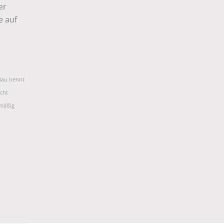
er
e auf
Bau nennt
cht
lmäßig