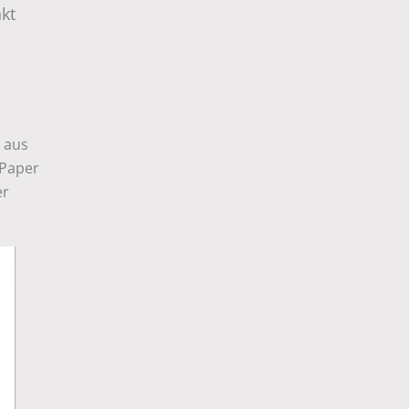
kt
 aus
 Paper
er