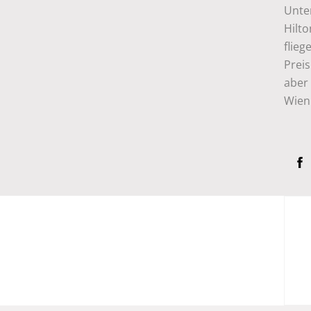
Unte
Hilto
flie
Preis
aber 
Wien