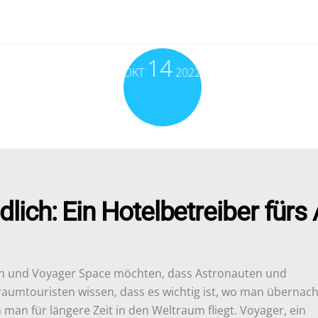
14
OKT
2022
dlich: Ein Hotelbetreiber fürs A
on und Voyager Space möchten, dass Astronauten und
raumtouristen wissen, dass es wichtig ist, wo man übernach
man für längere Zeit in den Weltraum fliegt. Voyager, ein