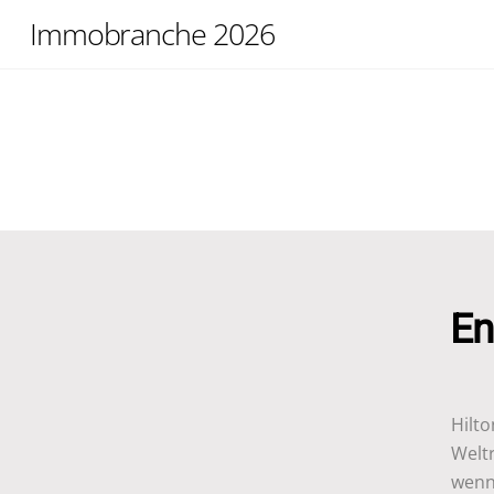
Skip
Immobranche 2026
to
content
En
Hilt
Welt
wenn 