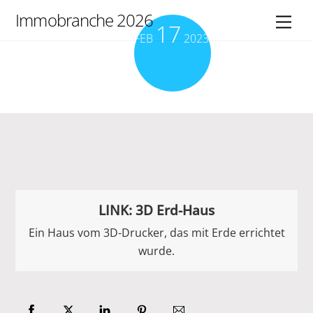
Skip
Immobranche 2026
Men
17
to
FEB
2023
content
LINK: 3D Erd-Haus
Ein Haus vom 3D-Drucker, das mit Erde errichtet
wurde.