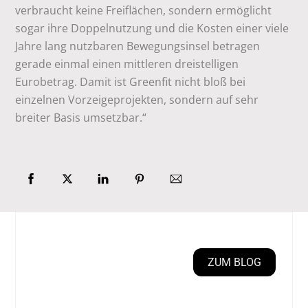
verbraucht keine Freiflächen, sondern ermöglicht
sogar ihre Doppelnutzung und die Kosten einer viele
Jahre lang nutzbaren Bewegungsinsel betragen
gerade einmal einen mittleren dreistelligen
Eurobetrag. Damit ist Greenfit nicht bloß bei
einzelnen Vorzeigeprojekten, sondern auf sehr
breiter Basis umsetzbar.“
ZUM BLOG