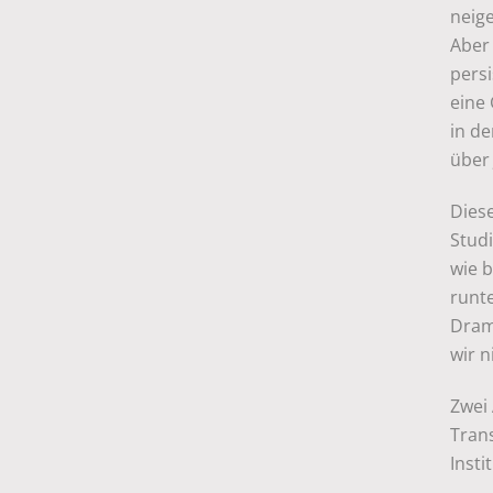
neig
Aber 
persi
eine
in d
über
Diese
Studi
wie b
runte
Dram
wir n
Zwei 
Tran
Insti