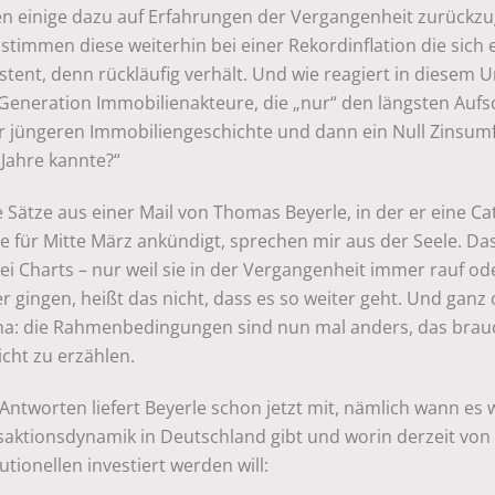
en einige dazu auf Erfahrungen der Vergangenheit zurückzu
stimmen diese weiterhin bei einer Rekordinflation die sich 
stent, denn rückläufig verhält. Und wie reagiert in diesem 
 Generation Immobilienakteure, die „nur“ den längsten Auf
er jüngeren Immobiliengeschichte und dann ein Null Zinsum
 Jahre kannte?“
 Sätze aus einer Mail von Thomas Beyerle, in der er eine Cat
e für Mitte März ankündigt, sprechen mir aus der Seele. Das
ei Charts – nur weil sie in der Vergangenheit immer rauf od
r gingen, heißt das nicht, dass es so weiter geht. Und ganz
a: die Rahmenbedingungen sind nun mal anders, das bra
icht zu erzählen.
Antworten liefert Beyerle schon jetzt mit, nämlich wann es 
saktionsdynamik in Deutschland gibt und worin derzeit von
tutionellen investiert werden will: