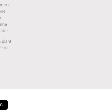
nmarkt
ene
r
eine
äter.
n plant
är in
OG