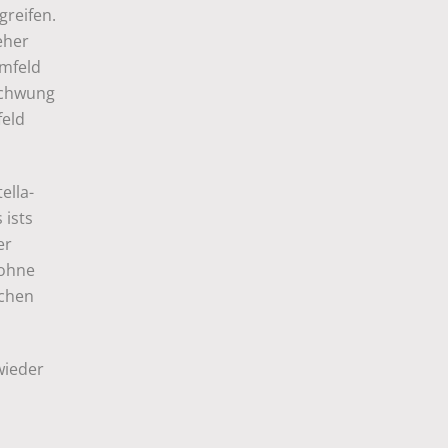
greifen.
eher
Umfeld
schwung
feld
ella-
 ists
er
 ohne
uchen
wieder