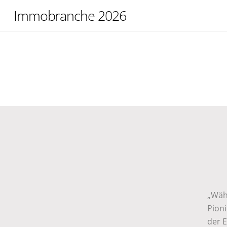
Skip
Immobranche 2026
to
content
„Wäh
Pioni
der 