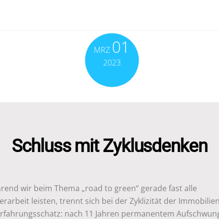
01
MRZ
2023
Schluss mit Zyklusdenken
rend wir beim Thema „road to green“ gerade fast alle
erarbeit leisten, trennt sich bei der Zyklizität der Immobili
Erfahrungsschatz: nach 11 Jahren permanentem Aufschwun