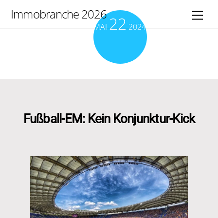
Skip
Immobranche 2026
Men
22
to
MAI
2024
content
Fußball-EM: Kein Konjunktur-Kick