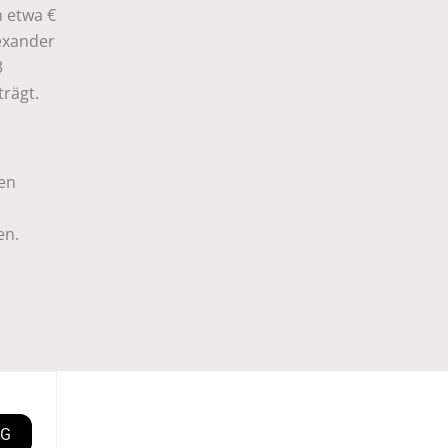
 etwa €
exander
3
trägt.
en
en.
OG