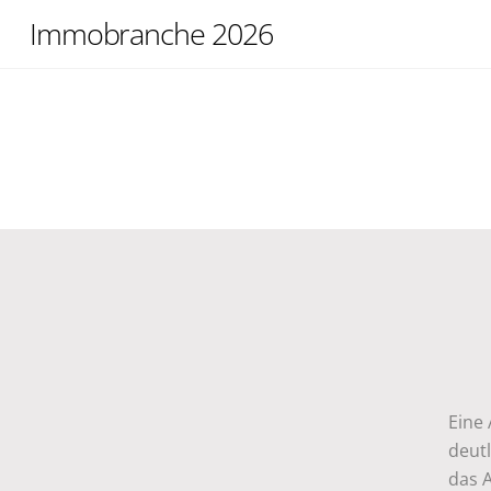
Skip
Immobranche 2026
to
content
Eine 
deut
das 