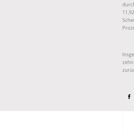
durc
11,9
Sche
Proze
Insg
zehn 
zurü