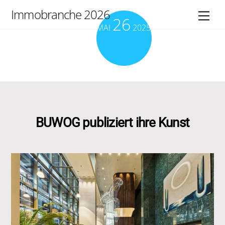
Skip
Immobranche 2026
Men
26
to
MAI
2025
content
BUWOG publiziert ihre Kunst