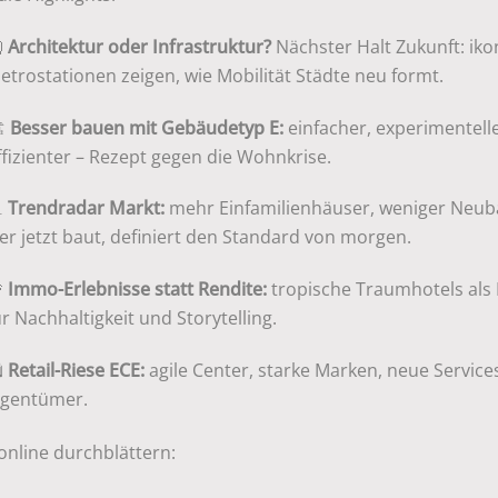

Architektur oder Infrastruktur?
Nächster Halt Zukunft: iko
etrostationen zeigen, wie Mobilität Städte neu formt.
️
Besser bauen mit Gebäudetyp E:
einfacher, experimentelle
ffizienter – Rezept gegen die Wohnkrise.

Trendradar Markt:
mehr Einfamilienhäuser, weniger Neub
er jetzt baut, definiert den Standard von morgen.

Immo-Erlebnisse statt Rendite:
tropische Traumhotels als
ür Nachhaltigkeit und Storytelling.
️
Retail-Riese ECE:
agile Center, starke Marken, neue Services
igentümer.
online durchblättern: