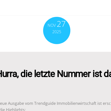
27
NOV
2025
urra, die letzte Nummer ist d
neue Ausgabe vom Trendguide Immobilienwirtschaft ist ersc
die Highlights: