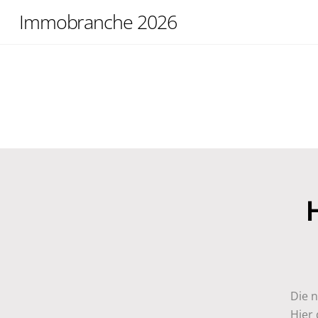
Skip
Immobranche 2026
to
content
H
Die 
Hier 