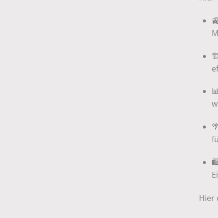

M

e

w

f

E
Hier 