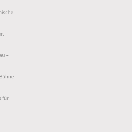
nische
r,
au –
 Bühne
 für