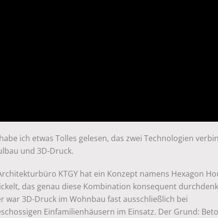
 habe ich etwas Tolles gelesen, das zwei Technologien verbi
lbau und 3D-Druck.
Architekturbüro KTGY hat ein Konzept namens Hexagon Ho
ickelt, das genau diese Kombination konsequent durchdenk
er war 3D-Druck im Wohnbau fast ausschließlich bei
eschossigen Einfamilienhäusern im Einsatz. Der Grund: Beto