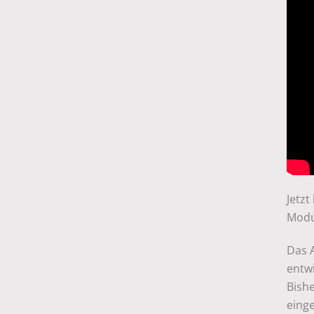
Jetzt
Modu
Das 
entw
Bish
eing