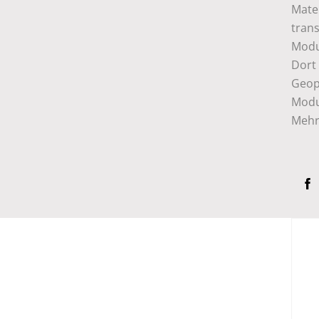
Mater
tran
Modul
Dort
Geopo
Modu
Mehr