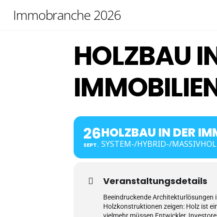
Skip
Immobranche 2026
to
content
HOLZBAU IN
IMMOBILIE
26
HOLZBAU IN DER I
SYSTEM-/HYBRID-/MASSIVHOL
SEPT.
Veranstaltungsdetails
Beeindruckende Architekturlösungen in
Holzkonstruktionen zeigen: Holz ist ei
vielmehr müssen Entwickler, Investor