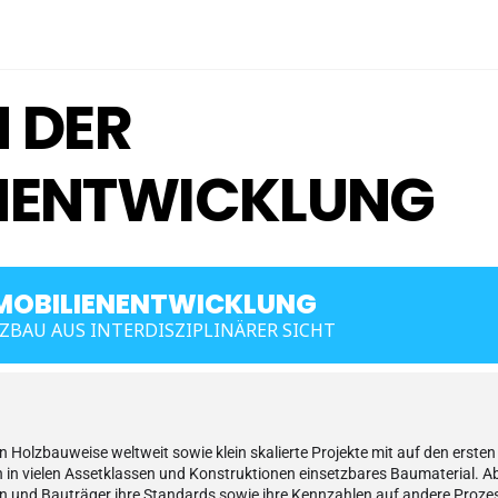
 DER
NENTWICKLUNG
MMOBILIENENTWICKLUNG
ZBAU AUS INTERDISZIPLINÄRER SICHT
 Holzbauweise weltweit sowie klein skalierte Projekte mit auf den erste
n in vielen Assetklassen und Konstruktionen einsetzbares Baumaterial. Abe
en und Bauträger ihre Standards sowie ihre Kennzahlen auf andere Prozes