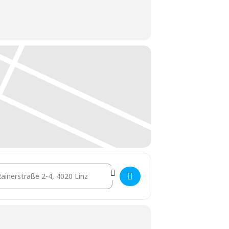
stination Address - Holzbau in der Immobilienentwicklung [s1RN7Gr8