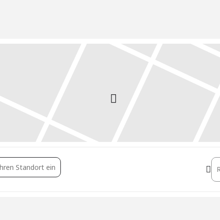
 in der Immobilienentwicklung [PWJieXivz]
De