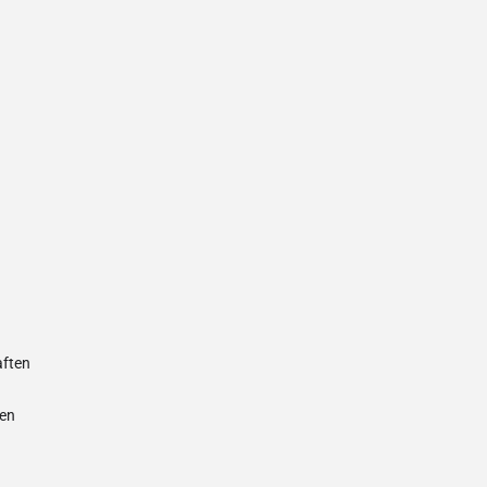
ften
nen