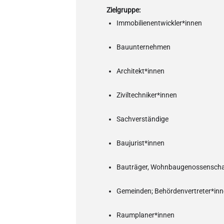
Zielgruppe:
Immobilienentwickler*innen
Bauunternehmen
Architekt*innen
Ziviltechniker*innen
Sachverständige
Baujurist*innen
Bauträger, Wohnbaugenossenscha
Gemeinden; Behördenvertreter*in
Raumplaner*innen