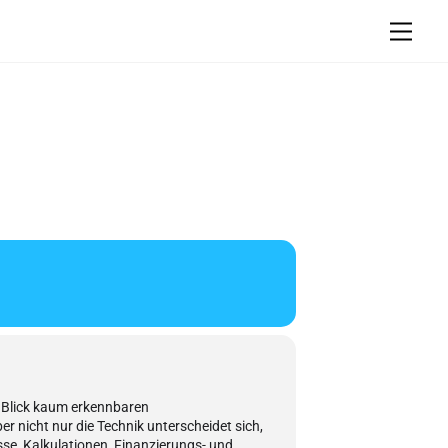
Men
n Blick kaum erkennbaren
r nicht nur die Technik unterscheidet sich,
se, Kalkulationen, Finanzierungs- und