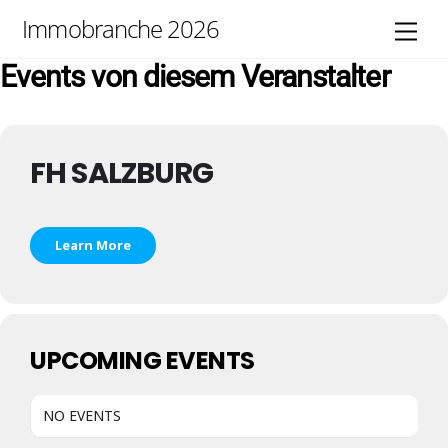
Skip
Immobranche 2026
Men
to
content
Events von diesem Veranstalter
FH SALZBURG
Learn More
UPCOMING EVENTS
NO EVENTS