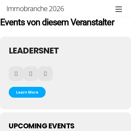
Skip
Immobranche 2026
Men
to
content
Events von diesem Veranstalter
LEADERSNET
Learn More
UPCOMING EVENTS