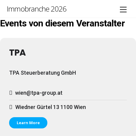
Skip
Immobranche 2026
Men
to
content
Events von diesem Veranstalter
TPA
TPA Steuerberatung GmbH
wien@tpa-group.at
Wiedner Gürtel 13 1100 Wien
Learn More