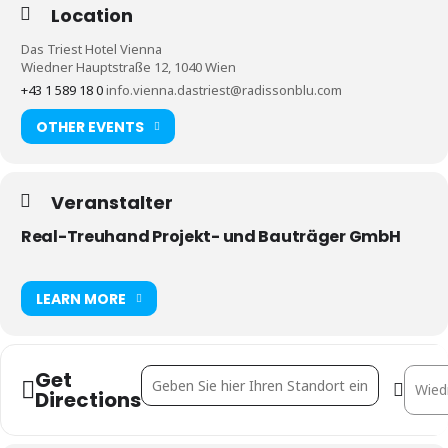
Location
Das Triest Hotel Vienna
Wiedner Hauptstraße 12, 1040 Wien
+43 1 589 18 0
info.vienna.dastriest@radissonblu.com
OTHER EVENTS
Veranstalter
Real-Treuhand Projekt- und Bauträger GmbH
LEARN MORE
Get
Address - 10. Immo-Stammtisch [SpXdgnX6R]
Destin
Directions