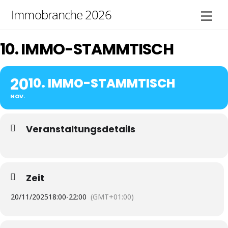
Skip
Immobranche 2026
Men
to
content
10. IMMO-STAMMTISCH
20
10. IMMO-STAMMTISCH
NOV.
Veranstaltungsdetails
Zeit
20/11/2025
18:00
-
22:00
(GMT+01:00)