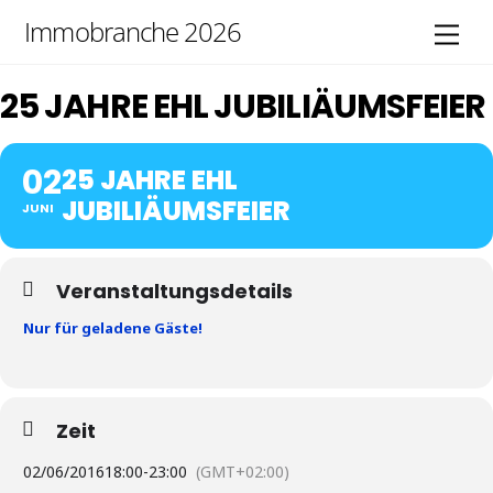
Skip
Immobranche 2026
Men
to
content
25 JAHRE EHL JUBILIÄUMSFEIER
02
25 JAHRE EHL
JUBILIÄUMSFEIER
JUNI
Veranstaltungsdetails
Nur für geladene Gäste!
Zeit
02/06/2016
18:00
-
23:00
(GMT+02:00)