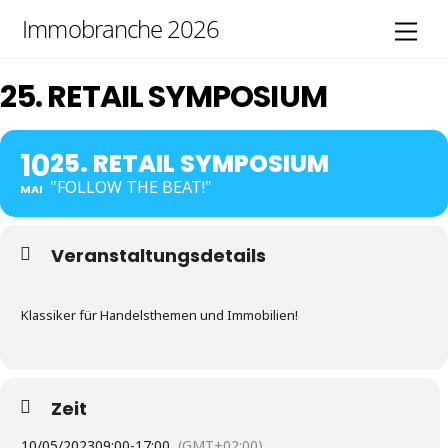
Skip
Immobranche 2026
Men
to
content
25. RETAIL SYMPOSIUM
10
25. RETAIL SYMPOSIUM
"FOLLOW THE BEAT!"
MAI
Veranstaltungsdetails
Klassiker für Handelsthemen und Immobilien!
Zeit
10/05/2023
09:00
-
17:00
(GMT+02:00)