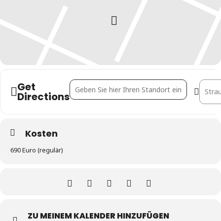
Get
Address - 25. Retail Symposium [b79mLXtVA]
Destin
Directions
Kosten
690 Euro (regulär)
ZU MEINEM KALENDER HINZUFÜGEN