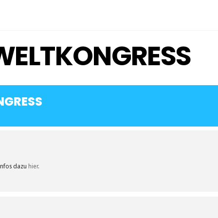
I WELTKONGRESS
ONGRESS
 Infos dazu
hier
.