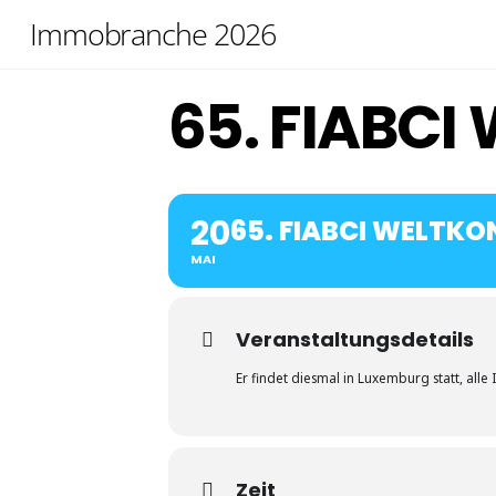
Skip
Immobranche 2026
to
content
65. FIABC
20
65. FIABCI WELTK
MAI
Veranstaltungsdetails
Er findet diesmal in Luxemburg statt, alle
Zeit