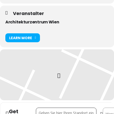
Veranstalter
Architekturzentrum Wien
LEARN MORE
Get
Address - Alles Frank! []
Destina