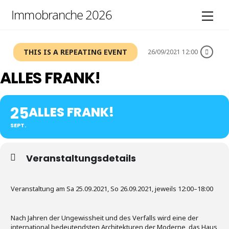
Skip
Immobranche 2026
Men
to
content
THIS IS A REPEATING EVENT
26/09/2021 12:00
ALLES FRANK!
25
ALLES FRANK!
SEPT.
Veranstaltungsdetails
Veranstaltung am Sa 25.09.2021, So 26.09.2021, jeweils 12:00–18:00
Nach Jahren der Ungewissheit und des Verfalls wird eine der
international bedeutendsten Architekturen der Moderne, das Haus