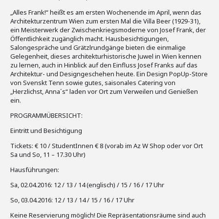
„Alles Frank!“ heißt es am ersten Wochenende im April, wenn das
Architekturzentrum Wien zum ersten Mal die Villa Beer (1929-31),
ein Meisterwerk der Zwischenkriegsmoderne von Josef Frank, der
Öffentlichkeit zugänglich macht. Hausbesichtigungen,
Salongespräche und Grätzlrundgänge bieten die einmalige
Gelegenheit, dieses architekturhistorische Juwel in Wien kennen
zu lernen, auch in Hinblick auf den Einfluss Josef Franks auf das
Architektur- und Designgeschehen heute. Ein Design PopUp-Store
von Svenskt Tenn sowie gutes, saisonales Catering von
„Herzlichst, Anna´s“ laden vor Ort zum Verweilen und Genießen
ein.
PROGRAMMÜBERSICHT:
Eintritt und Besichtigung
Tickets: € 10 / StudentInnen € 8 (vorab im Az W Shop oder vor Ort
Sa und So, 11 – 17.30 Uhr)
Hausführungen:
Sa, 02.04.2016: 12 / 13 / 14 (englisch) / 15 / 16 / 17 Uhr
So, 03.04.2016: 12 / 13 / 14 / 15 / 16 / 17 Uhr
Keine Reservierung möglich! Die Repräsentationsräume sind auch