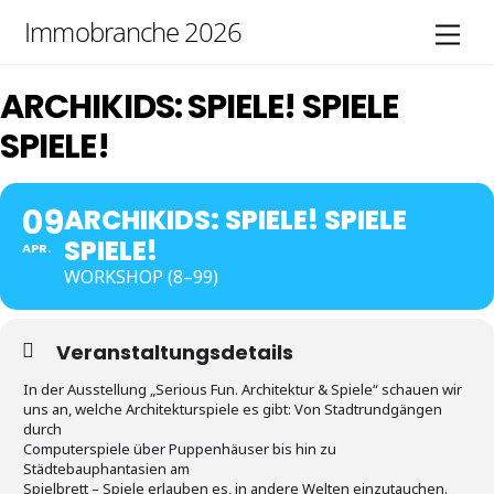
Skip
Immobranche 2026
Men
to
content
ARCHIKIDS: SPIELE! SPIELE
SPIELE!
09
ARCHIKIDS: SPIELE! SPIELE
SPIELE!
APR.
WORKSHOP (8–99)
Veranstaltungsdetails
In der Ausstellung „Serious Fun. Architektur & Spiele“ schauen wir
uns an, welche Architekturspiele es gibt: Von Stadtrundgängen
durch
Computerspiele über Puppenhäuser bis hin zu
Städtebauphantasien am
Spielbrett – Spiele erlauben es, in andere Welten einzutauchen.