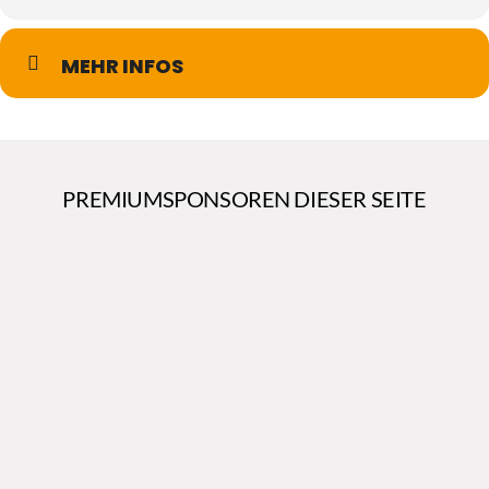
MEHR INFOS
PREMIUMSPONSOREN DIESER SEITE