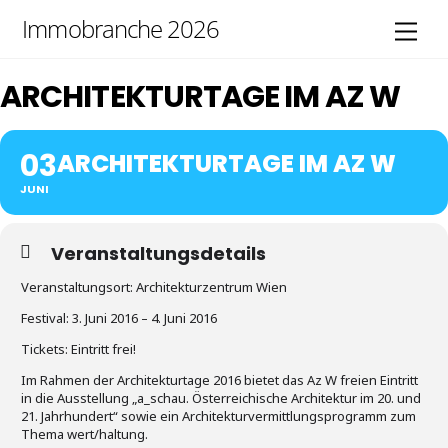
Skip
Immobranche 2026
Men
to
content
ARCHITEKTURTAGE IM AZ W
03
ARCHITEKTURTAGE IM AZ W
JUNI
Veranstaltungsdetails
Veranstaltungsort: Architekturzentrum Wien
Festival: 3. Juni 2016 – 4. Juni 2016
Tickets: Eintritt frei!
Im Rahmen der Architekturtage 2016 bietet das Az W freien Eintritt
in die Ausstellung „a_schau. Österreichische Architektur im 20. und
21. Jahrhundert“ sowie ein Architekturvermittlungsprogramm zum
Thema wert/haltung.