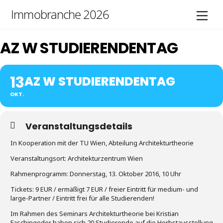
Skip
Immobranche 2026
Men
to
content
AZ W STUDIERENDENTAG
13
AZ W STUDIERENDENTAG
OKT.
Veranstaltungsdetails
In Kooperation mit der TU Wien, Abteilung Architekturtheorie
Veranstaltungsort: Architekturzentrum Wien
Rahmenprogramm: Donnerstag, 13. Oktober 2016, 10 Uhr
Tickets: 9 EUR / ermäßigt 7 EUR / freier Eintritt für medium- und
large-Partner / Eintritt frei für alle Studierenden!
Im Rahmen des Seminars Architekturtheorie bei Kristian
Faschingeder haben sich 20 Studierende auf die Herbstausstellung