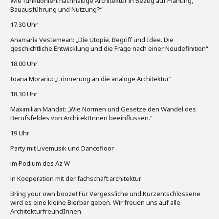
Wie funktioniert nachhaltige Architektur in Bezug auf Planung,
Bauausführung und Nutzung?“
17.30 Uhr
Anamaria Vestemean: „Die Utopie. Begriff und Idee. Die
geschichtliche Entwicklung und die Frage nach einer Neudefinition“
18.00 Uhr
Ioana Morariu: „Erinnerung an die analoge Architektur“
18.30 Uhr
Maximilian Mandat: „Wie Normen und Gesetze den Wandel des
Berufsfeldes von ArchitektInnen beeinflussen.“
19 Uhr
Party mit Livemusik und Dancefloor
im Podium des Az W
in Kooperation mit der fachschaft:architektur
Bring your own booze! Für Vergessliche und Kurzentschlossene
wird es eine kleine Bierbar geben. Wir freuen uns auf alle
ArchitekturfreundInnen.