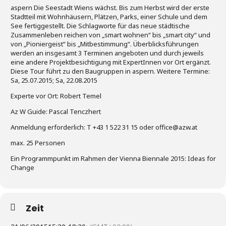
aspern Die Seestadt Wiens wächst. Bis zum Herbst wird der erste
Stadtteil mit Wohnhäusern, Plätzen, Parks, einer Schule und dem
See fertiggestellt. Die Schlagworte für das neue städtische
Zusammenleben reichen von „smart wohnen“ bis „smart city“ und
von „Pioniergeist“ bis „Mitbestimmung“. Überblicksführungen
werden an insgesamt 3 Terminen angeboten und durch jeweils
eine andere Projektbesichtigung mit ExpertInnen vor Ort ergänzt.
Diese Tour führt zu den Baugruppen in aspern. Weitere Termine:
Sa, 25.07.2015; Sa, 22.08.2015
Experte vor Ort: Robert Temel
Az W Guide: Pascal Tenczhert
Anmeldung erforderlich: T +43 1 522 31 15 oder office@azw.at
max. 25 Personen
Ein Programmpunkt im Rahmen der Vienna Biennale 2015: Ideas for
Change
Zeit