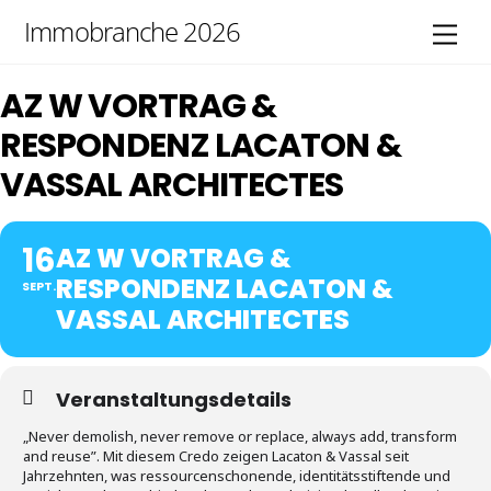
Skip
Immobranche 2026
Men
to
content
AZ W VORTRAG &
RESPONDENZ LACATON &
VASSAL ARCHI­TECTES
16
AZ W VORTRAG &
RESPONDENZ LACATON &
SEPT.
VASSAL ARCHI­TECTES
Veranstaltungsdetails
„Never demolish, never remove or replace, always add, transform
and reuse”. Mit diesem Credo zeigen Lacaton & Vassal seit
Jahrzehnten, was ressourcenschonende, identitätsstiftende und