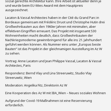
sozial gerechte Architektur kann. Ihre Arbeit ist aktueller denn je
und wurde beim EU-Mies Award mit dem Hauptpreis
ausgezeichnet.
Lacaton & Vassal Architectes haben in der Cité du Grand Parc in
Bordeaux gemeinsam mit Frédéric Druot und Christophe Hutin drei
Großwohnbauten aus den 1960er Jahren mit minimalen, aber
effektiven Eingriffen erneuert. Das Projekt mit insgesamt 530
Wohneinheiten macht deutlich, dass Großwohnbauten der
Nachkriegsmoderne gewinnbringend für alle ins 21. Jahrhundert
geführt werden können. Als Nummer eins unter „Europas beste
Bauten“ ist das Projekt in der gleichnamigen Ausstellung im Az W
zu sehen.
Vortrag: Anne Lacaton und Jean Philippe Vassal, Lacaton & Vassal
Architectes, Paris
Respondenz: Bernd Vlay und Lina Streeruwitz, Studio Vlay
Streeruwitz, Wien
Moderation: Angelika Fitz, Direktorin Az W
Eine Kooperation des Az W mit IBA_Wien – Neues soziales Wohnen
Aufgrund der Covid-19 Maßnahmen ist eine Reservierung
erforderlich.