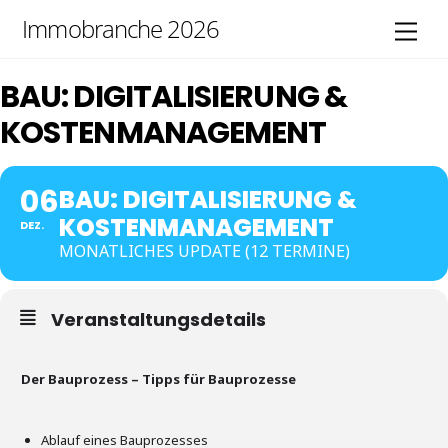
Skip
Immobranche 2026
Men
to
content
BAU: DIGITALISIERUNG &
KOSTENMANAGEMENT
06
BAU: DIGITALISIERUNG &
KOSTENMANAGEMENT
DEZ.
MONATLICHES UPDATE (12 TERMINE)
Veranstaltungsdetails
Der Bauprozess – Tipps für Bauprozesse
Ablauf eines Bauprozesses