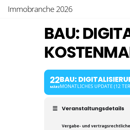
Skip
Immobranche 2026
to
content
BAU: DIGIT
KOSTENMA
22
BAU: DIGITALISIE
MONATLICHES UPDATE (12 TE
MÄRZ
Veranstaltungsdetails
Vergabe- und vertragsrechtlic