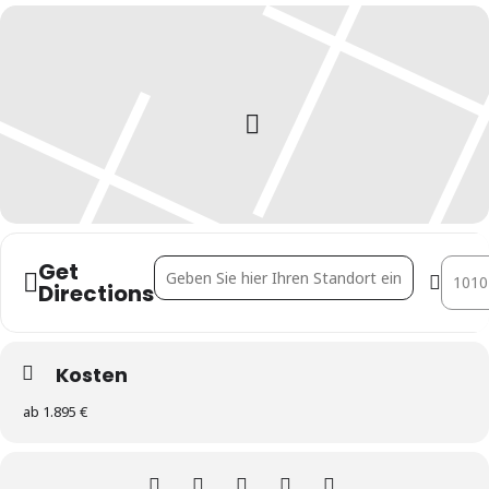
Get
Address - Bau und Betrieb von Seniorenimmobi
Destin
Directions
Kosten
ab 1.895 €