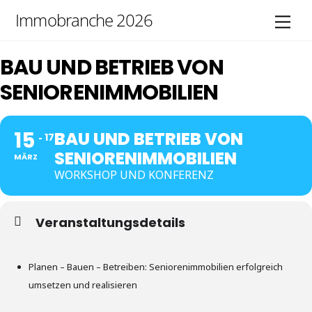
Skip
Immobranche 2026
Men
to
content
BAU UND BETRIEB VON
SENIORENIMMOBILIEN
15
BAU UND BETRIEB VON
17
SENIORENIMMOBILIEN
MÄRZ
WORKSHOP UND KONFERENZ
Veranstaltungsdetails
Planen – Bauen – Betreiben: Seniorenimmobilien erfolgreich
umsetzen und realisieren