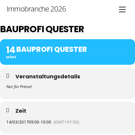
Skip
Immobranche 2026
Men
to
content
BAUPROFI QUESTER
14
BAUPROFI QUESTER
MÄRZ
Veranstaltungsdetails
Nur für Presse!
Zeit
14/03/2017
09:00
-
10:00
(GMT+01:00)