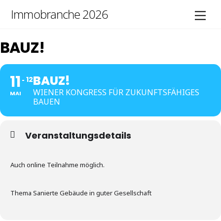
Skip
Immobranche 2026
Men
to
content
BAUZ!
11
BAUZ!
12
WIENER KONGRESS FÜR ZUKUNFTSFÄHIGES
MAI
BAUEN
Veranstaltungsdetails
Auch online Teilnahme möglich.
Thema Sanierte Gebäude in guter Gesellschaft