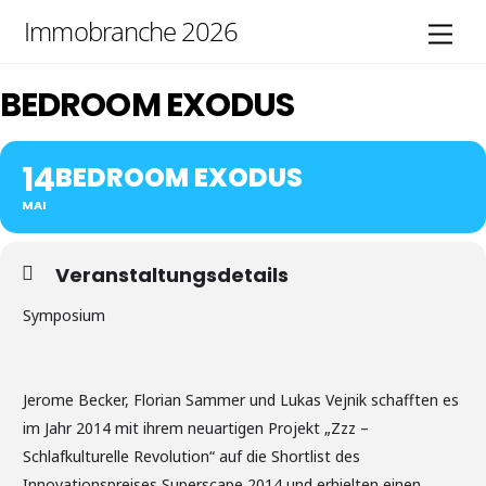
Skip
Immobranche 2026
Men
to
content
BEDROOM EXODUS
14
BEDROOM EXODUS
MAI
Veranstaltungsdetails
Symposium
Jerome Becker, Florian Sammer und Lukas Vejnik schafften es
im Jahr 2014 mit ihrem neuartigen Projekt „Zzz –
Schlafkulturelle Revolution“ auf die Shortlist des
Innovationspreises Superscape 2014 und erhielten einen