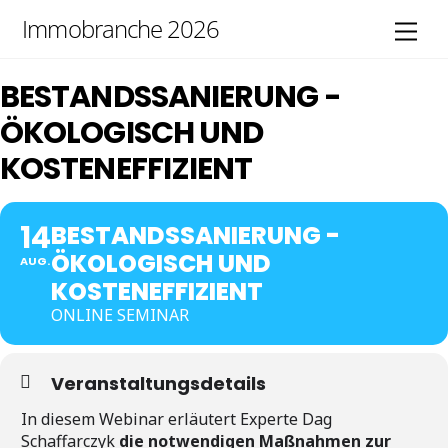
Skip
Immobranche 2026
Men
to
content
BESTANDSSANIERUNG -
ÖKOLOGISCH UND
KOSTENEFFIZIENT
14
BESTANDSSANIERUNG -
ÖKOLOGISCH UND
AUG.
KOSTENEFFIZIENT
ONLINE SEMINAR
Veranstaltungsdetails
In diesem Webinar erläutert Experte Dag
Schaffarczyk
die notwendigen Maßnahmen zur