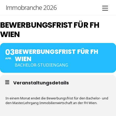
Skip
Immobranche 2026
Men
to
content
BEWERBUNGSFRIST FÜR FH
WIEN
03
BEWERBUNGSFRIST FÜR FH
WIEN
APR.
BACHELOR-STUDIENGANG
Veranstaltungsdetails
In einem Monat endet die Bewerbungsfrist für den Bachelor- und
den Master.Lehrgang Immobilienwirtschaft an der FH Wien.