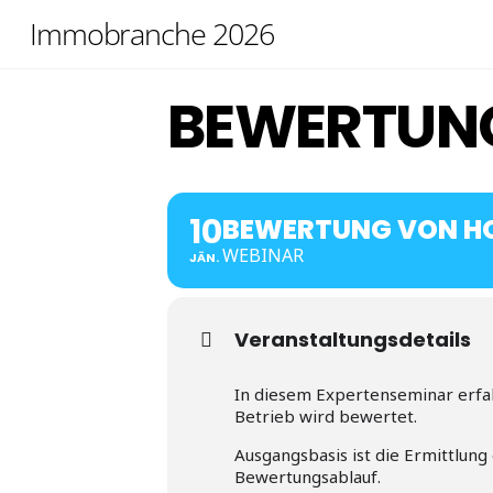
Skip
Immobranche 2026
to
content
BEWERTUNG
10
BEWERTUNG VON HO
WEBINAR
JÄN.
Veranstaltungsdetails
In diesem Expertenseminar erfah
Betrieb wird bewertet.
Ausgangsbasis ist die Ermittlun
Bewertungsablauf.