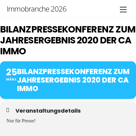
Skip
Immobranche 2026
Men
to
content
BILANZPRESSEKONFERENZ ZUM
JAHRESERGEBNIS 2020 DER CA
IMMO
25
BILANZPRESSEKONFERENZ ZUM
JAHRESERGEBNIS 2020 DER CA
MÄRZ
IMMO
Veranstaltungsdetails
Nur für Presse!