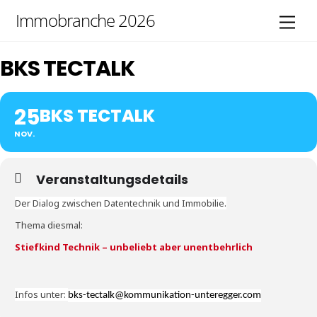
Skip
Immobranche 2026
Men
to
content
BKS TECTALK
25
BKS TECTALK
NOV.
Veranstaltungsdetails
Der Dialog zwischen Datentechnik und Immobilie.
Thema diesmal:
Stiefkind Technik – unbeliebt aber unentbehrlich
Infos unter:
bks-tectalk@kommunikation-unteregger.com