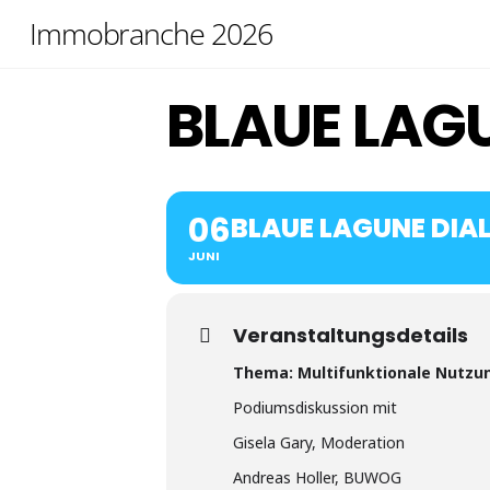
Skip
Immobranche 2026
to
content
BLAUE LAG
06
BLAUE LAGUNE DIA
JUNI
Veranstaltungsdetails
Thema: Multifunktionale Nutzun
Podiumsdiskussion mit
Gisela Gary, Moderation
Andreas Holler, BUWOG