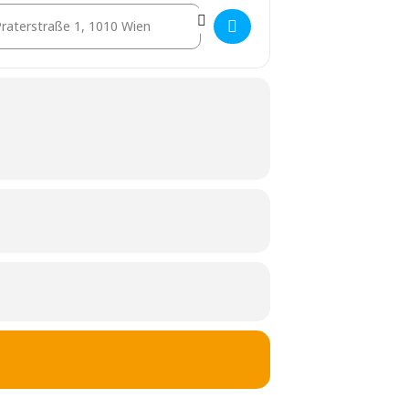
stination Address - blockchain-REAL [HVSGnf6Be]