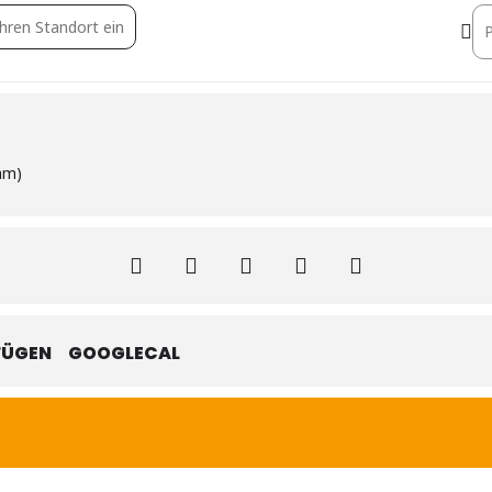
hain-REAL [fV3jEKt3O]
De
am)
FÜGEN
GOOGLECAL