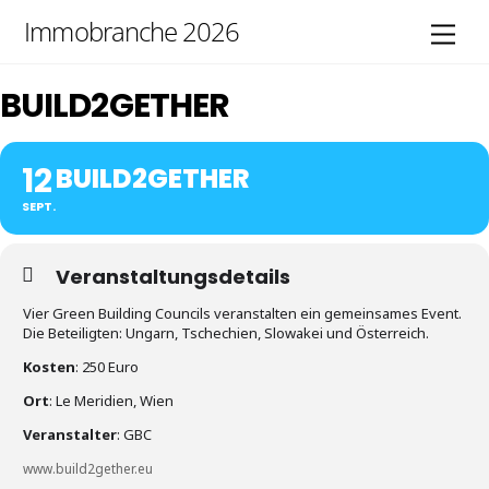
Skip
Immobranche 2026
Men
to
content
BUILD2GETHER
12
BUILD2GETHER
SEPT.
Veranstaltungsdetails
Vier Green Building Councils veranstalten ein gemeinsames Event.
Die Beteiligten: Ungarn, Tschechien, Slowakei und Österreich.
Kosten
: 250 Euro
Ort
: Le Meridien, Wien
Veranstalter
: GBC
www.build2gether.eu