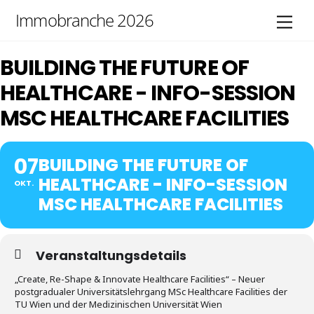
Skip
Immobranche 2026
Men
to
content
BUILDING THE FUTURE OF
HEALTHCARE - INFO-SESSION
MSC HEALTHCARE FACILITIES
07
BUILDING THE FUTURE OF
HEALTHCARE - INFO-SESSION
OKT.
MSC HEALTHCARE FACILITIES
Veranstaltungsdetails
„Create, Re-Shape & Innovate Healthcare Facilities“ – Neuer
postgradualer Universitätslehrgang MSc Healthcare Facilities der
TU Wien und der Medizinischen Universität Wien