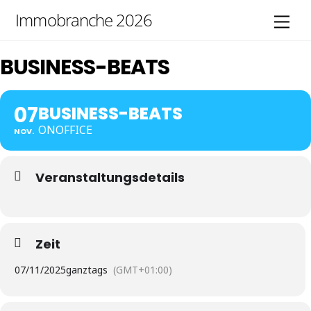
Skip
Immobranche 2026
Men
to
content
BUSINESS-BEATS
07
BUSINESS-BEATS
ONOFFICE
NOV.
Veranstaltungsdetails
Zeit
07/11/2025
ganztags
(GMT+01:00)