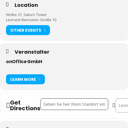
Location
Wolke 21, Saturn Tower
Leonard-Bernstein-Straße 10
OTHER EVENTS
Veranstalter
onOffice GmbH
LEARN MORE
Get
Address - business-beats [NG1vvEYH8]
Destin
Directions