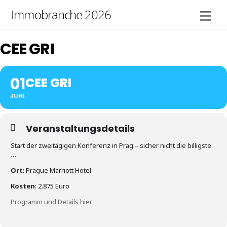
Skip
Immobranche 2026
Men
to
content
CEE GRI
01
CEE GRI
JUNI
Veranstaltungsdetails
Start der zweitägigen Konferenz in Prag – sicher nicht die billigste
…
Ort
: Prague Marriott Hotel
Kosten
: 2.875 Euro
Programm und Details hier