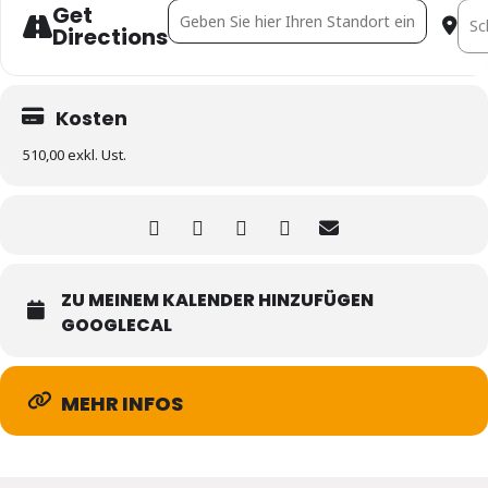
Get
Address - Claim-orientierte Baukalkulation f
Dest
Directions
Kosten
510,00 exkl. Ust.
ZU MEINEM KALENDER HINZUFÜGEN
GOOGLECAL
MEHR INFOS