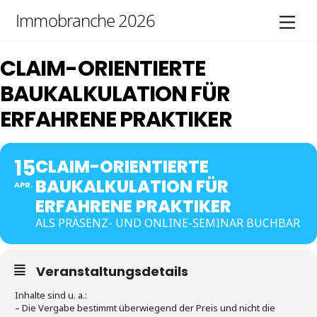
Skip
Immobranche 2026
Men
to
content
CLAIM-ORIENTIERTE
BAUKALKULATION FÜR
ERFAHRENE PRAKTIKER
15
CLAIM-ORIENTIERTE
BAUKALKULATION FÜR
APR.
ERFAHRENE PRAKTIKER
ALS PRÄSENZ- UND ONLINE-SEMINAR BUCHBAR
Veranstaltungsdetails
Inhalte sind u. a.:
– Die Vergabe bestimmt überwiegend der Preis und nicht die