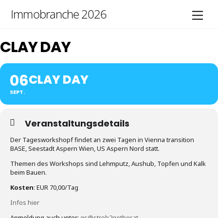
Skip
Immobranche 2026
Men
to
content
CLAY DAY
06
CLAY DAY
SEPT.
Veranstaltungsdetails
Der Tagesworkshopf findet an zwei Tagen in Vienna transition
BASE, Seestadt Aspern Wien, US Aspern Nord statt.
Themen des Workshops sind Lehmputz, Aushub, Topfen und Kalk
beim Bauen.
Kosten
: EUR 70,00/Tag
Infos hier
Anmeldung auch unter:
gs@stroh2gether.at