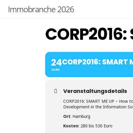
Skip
Immobranche 2026
to
content
CORP2016: 
24
CORP2016: SMART M
JUNI
Veranstaltungsdetails
CORP2016: SMART ME UP – How to be
Development in the Information Soc
Ort
: Hamburg
Kosten
: 280 bis 530 Euro