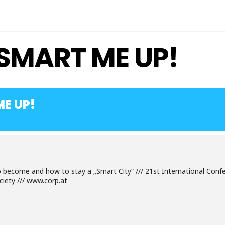
SMART ME UP!
E UP!
come and how to stay a „Smart City“ /// 21st International Confe
iety /// www.corp.at